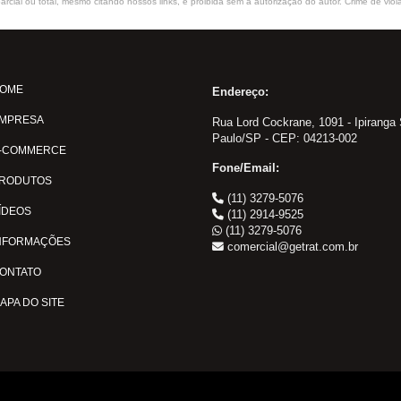
rcial ou total, mesmo citando nossos links, é proibida sem a autorização do autor. Crime de viol
OME
Endereço:
MPRESA
Rua Lord Cockrane, 1091 - Ipiranga
Paulo/SP - CEP: 04213-002
-COMMERCE
Fone/Email:
RODUTOS
(11) 3279-5076
ÍDEOS
(11) 2914-9525
(11) 3279-5076
NFORMAÇÕES
comercial@getrat.com.br
ONTATO
APA DO SITE