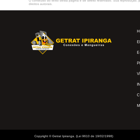
O conteúdo do texto desta página é de direito reservado. Sua reprodução, pa
direitos autorais
.
H
E
E
P
V
I
C
M
Copyright © Getrat Ipiranga. (Lei 9610 de 19/02/1998)