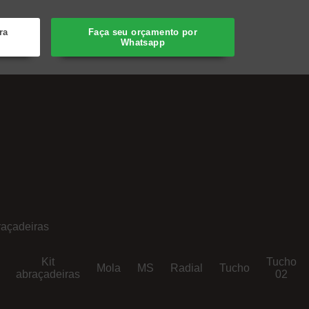
ra
Faça seu orçamento por
Whatsapp
açadeiras
Kit
Tucho
Mola
MS
Radial
Tucho
abraçadeiras
02