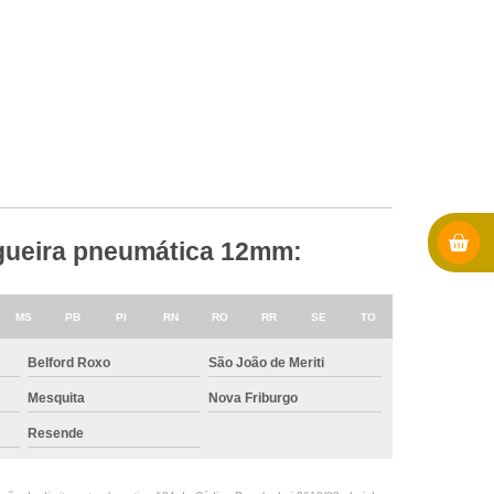
angueira pneumática 12mm:
MS
PB
PI
RN
RO
RR
SE
TO
Belford Roxo
São João de Meriti
Mesquita
Nova Friburgo
Resende