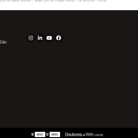
ação de direito autoral – artigo 184 do Código Penal –
Lei 9610/98 - Lei de
 São
W3C
W3C