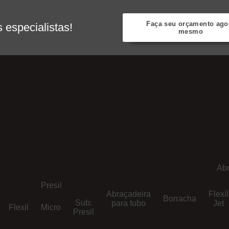
Faça seu orçamento ago
especialistas!
mesmo
Abr
Presil
Abraçadeira
Flexíl
Borracha
Sub:
para tubo
Jet
Flexil
Micro
Presil