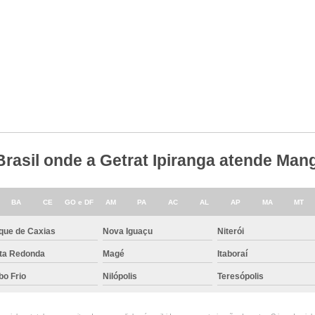
 Brasil onde a Getrat Ipiranga atende M
BA
CE
GO e DF
AM
PA
AC
AL
AP
MA
MT
que de Caxias
Nova Iguaçu
Niterói
lta Redonda
Magé
Itaboraí
bo Frio
Nilópolis
Teresópolis