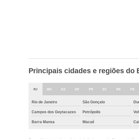
Principais cidades e regiões do
RJ
MG
ES
SP
PR
SC
RS
PE
Rio de Janeiro
São Gonçalo
Du
Campos dos Goytacazes
Petrópolis
Vo
Barra Mansa
Macaé
Ca