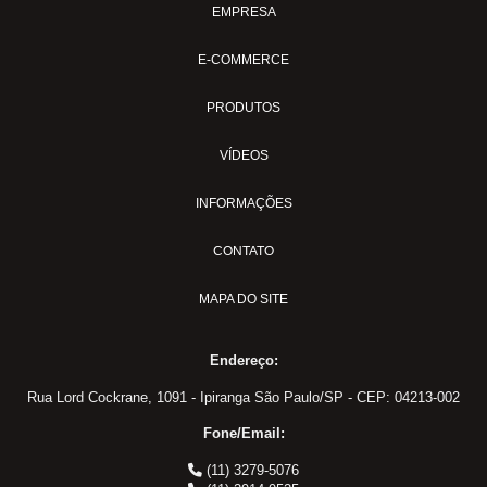
EMPRESA
Conector: União
Conector: União Fêmea
E-COMMERCE
Conector: União Macho
Conexões para Tubos
PRODUTOS
JCA
VÍDEOS
JMA
TVA
INFORMAÇÕES
UCA
CONTATO
UDA
UMA
MAPA DO SITE
UOA
Engates Industriais
Endereço:
Acoplador Fêmea
Rua Lord Cockrane, 1091 - Ipiranga São Paulo/SP - CEP: 04213-002
Acoplador Macho
Fone/Email:
Acoplador Mangueira
(11) 3279-5076
Adaptador Fêmea