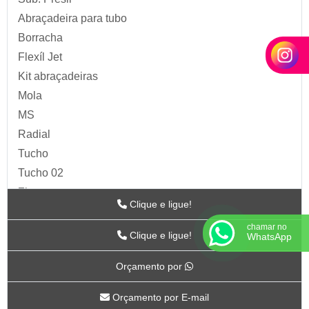
Abraçadeira para tubo
Borracha
Flexíl Jet
Kit abraçadeiras
Mola
MS
Radial
Tucho
Tucho 02
Zip
Clique e ligue!
Acessórios para Ar
chamar no
ARTS
Clique e ligue!
WhatsApp
BC-115
Orçamento por
BC-117
BC-118CR
Orçamento por E-mail
BC-119CR