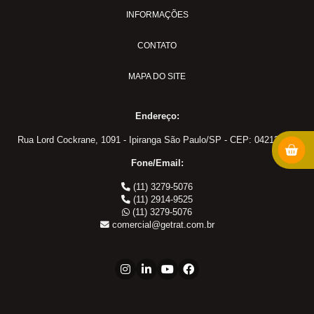
INFORMAÇÕES
MS-18
PULVER-04
CONTATO
Adaptadores em Geral
MAPA DO SITE
Cotovelo 45
Cotovelo 90
Endereço:
Cotovelo JIC x UNF
Cotovelo MF x FF NPT
Rua Lord Cockrane, 1091 - Ipiranga São Paulo/SP - CEP: 04213-002
Cotovelo MF x FG
Fone/Email:
JIC x NPT
(11) 3279-5076
JIC x UNF
(11) 2914-9525
(11) 3279-5076
Linha ORS
comercial@getrat.com.br
NPT x NPT
Tampão Fêmea JIC
Tampão JIC
Tampão NPT
Tee JIC