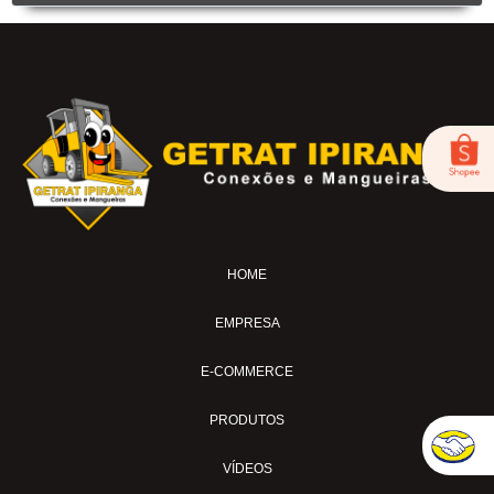
BC-53
BICO DE AR-04
FOX-01
LUB-1989AV
LUB-1989E
LUB-1992AP
LUB-31A
LUB-32A
HOME
MS-02
MS-04
EMPRESA
MS-04-SI
MS-04-TL
E-COMMERCE
MS-04-TL30
PRODUTOS
MS-07-BL
MS-11
VÍDEOS
MS-15AVC