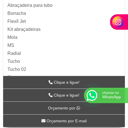
Abraçadeira para tubo
Borracha
Flexíl Jet
Kit abraçadeiras
Mola
MS
Radial
Tucho
Tucho 02
Zip
Clique e ligue!
Acessórios para Ar
chamar no
ARTS
Clique e ligue!
WhatsApp
BC-115
Orçamento por
BC-117
BC-118CR
Orçamento por E-mail
BC-119CR