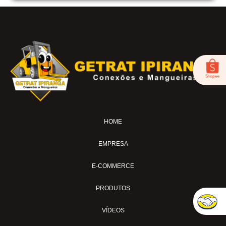
BC-53
BICO DE AR-04
FOX-01
LUB-1989AV
LUB-1989E
LUB-1992AP
LUB-31A
LUB-32A
HOME
MS-02
MS-04
EMPRESA
MS-04-SI
MS-04-TL
E-COMMERCE
MS-04-TL30
PRODUTOS
MS-07-BL
MS-11
VÍDEOS
MS-15AVC