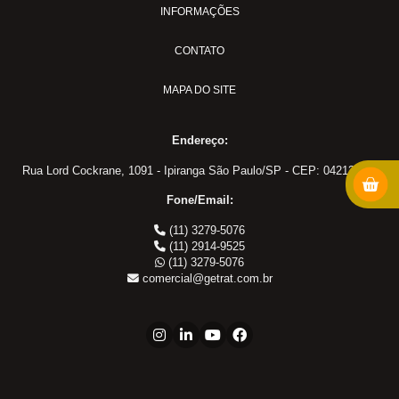
INFORMAÇÕES
MS-18
PULVER-04
CONTATO
Adaptadores em Geral
MAPA DO SITE
Cotovelo 45
Cotovelo 90
Endereço:
Cotovelo JIC x UNF
Cotovelo MF x FF NPT
Rua Lord Cockrane, 1091 - Ipiranga São Paulo/SP - CEP: 04213-002
Cotovelo MF x FG
Fone/Email:
JIC x NPT
(11) 3279-5076
JIC x UNF
(11) 2914-9525
(11) 3279-5076
Linha ORS
comercial@getrat.com.br
NPT x NPT
Tampão Fêmea JIC
Tampão JIC
Tampão NPT
Tee JIC