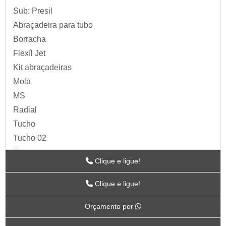
Sub: Presil
Abraçadeira para tubo
Borracha
Flexíl Jet
Kit abraçadeiras
Mola
MS
Radial
Tucho
Tucho 02
Zip
Clique e ligue!
Acessórios para Ar
ARTS
Clique e ligue!
BC-115
Orçamento por
BC-117
BC-118CR