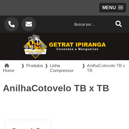
MENU
❱
Produtos
❱
Linha
❱
AnilhaCotovelo TB x
Home
Compressor
TB
AnilhaCotovelo TB x TB