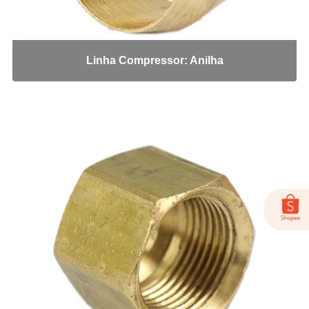
MS-15AVC
MS-18
PULVER-04
Linha Compressor: Anilha
Adaptadores em Geral
Cotovelo 45
Cotovelo 90
Cotovelo JIC x UNF
Cotovelo MF x FF NPT
Cotovelo MF x FG
JIC x NPT
JIC x UNF
Linha ORS
NPT x NPT
Tampão Fêmea JIC
Tampão JIC
Tampão NPT