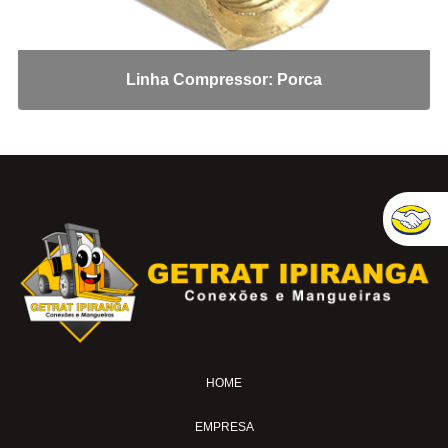
Tee JIC
Tee NPT
União Fêmea
Linha Compressor: Porca
Conexões Engate Latão
Cotovelo Fêmea
Cotovelo Macho
Cotovelo Macho Giratório
Cotovelo União
Fêmea
Macho
Tee Macho Central
Tee Macho Lateral
Tee Macho Lateral Giratório
HOME
Tee União
União
EMPRESA
Conexões para Freio Milimetro