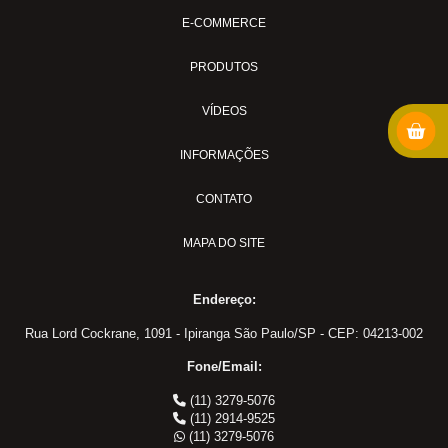
Anilha
E-COMMERCE
Bucha Redução
PRODUTOS
Conexao freio FF x MF
Conexão: Cotovelo Macho
VÍDEOS
Conexões: Tee Macho Central
INFORMAÇÕES
Cotovelo Tubo
Insert
CONTATO
Porca
MAPA DO SITE
Tampão
Tee Tubo
Endereço:
Tomada de Teste
União Ante Paro
Rua Lord Cockrane, 1091 - Ipiranga São Paulo/SP - CEP: 04213-002
União Macho
Fone/Email:
União Tubo
(11) 3279-5076
Conexões para Plástico
(11) 2914-9525
(11) 3279-5076
Conector para Nylon