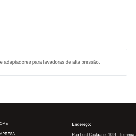
 adaptadores para lavadoras de alta pressão.
OME
Endereço:
MPRESA
Rua Lord Cockrane, 1091 - Ipiranga