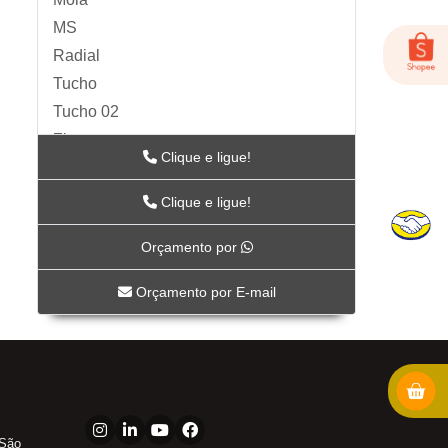
MS
Radial
Tucho
Tucho 02
Zip
Clique e ligue!
Acessórios para Ar
ARTS
Clique e ligue!
BC-115
Orçamento por
BC-117
BC-118CR
Orçamento por E-mail
BC-119CR
BC-53
BICO DE AR-04
FOX-01
LUB-1989AV
 São
LUB-1989E