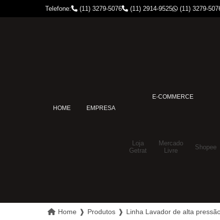
Telefone:
(11) 3279-5076
(11) 2914-9525
(11) 3279-507
E-COMMERCE
HOME
EMPRESA
Loja
Mercado
Shopee
Getrat
Livre
Home
❱
Produtos
❱
Linha Lavador de alta pressã