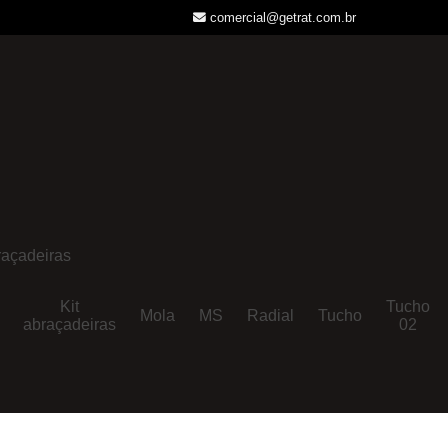
comercial@getrat.com.br
açadeiras
Kit
Tucho
Mola
MS
Radial
Tucho
abraçadeiras
02