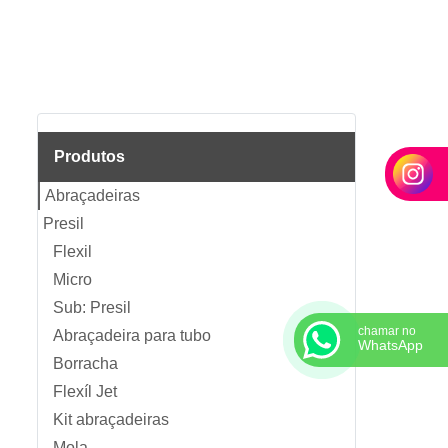
Produtos
Abraçadeiras
Presil
Flexil
Micro
Sub: Presil
chamar no
Abraçadeira para tubo
WhatsApp
Borracha
Flexíl Jet
Kit abraçadeiras
Mola