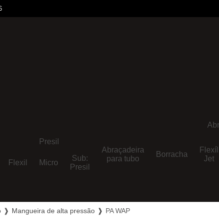
6
Abr
Presil
Abraçadeira
Flexíl
Borracha
Sub:
para tubo
Jet
Flexil
Micro
Presil
o
❱
Mangueira de alta pressão
❱
PA WAP