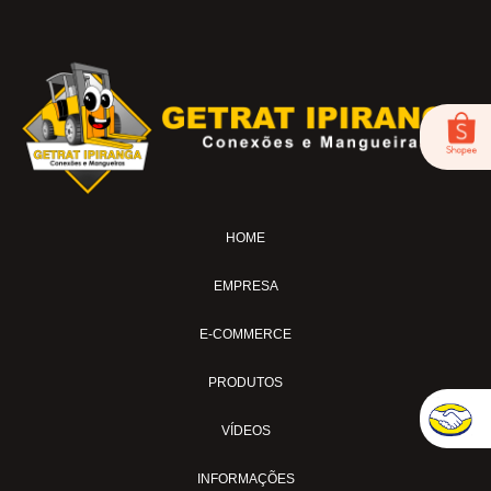
BICO DE AR-04
FOX-01
LUB-1989AV
LUB-1989E
LUB-1992AP
LUB-31A
LUB-32A
HOME
MS-02
MS-04
EMPRESA
MS-04-SI
MS-04-TL
E-COMMERCE
MS-04-TL30
PRODUTOS
MS-07-BL
MS-11
VÍDEOS
MS-15AVC
INFORMAÇÕES
MS-18