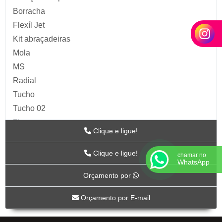
Borracha
Flexíl Jet
Kit abraçadeiras
Mola
MS
Radial
Tucho
Tucho 02
Zip
Clique e ligue!
Acessórios para Ar
ARTS
Clique e ligue!
chamar no
WhatsApp
BC-115
Orçamento por
BC-117
BC-118CR
Orçamento por E-mail
BC-119CR
BC-53