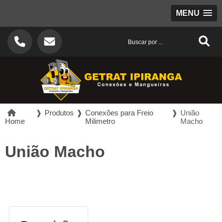
MENU
❱
Produtos
❱
Conexões para Freio
❱
União
Home
Milimetro
Macho
União Macho