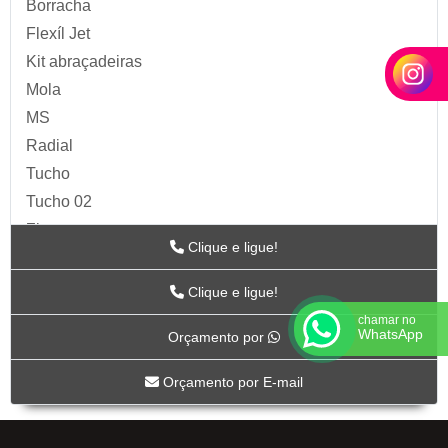
Borracha
Flexíl Jet
Kit abraçadeiras
Mola
MS
Radial
Tucho
Tucho 02
Zip
Clique e ligue!
Acessórios para Ar
ARTS
Clique e ligue!
BC-115
chamar no
WhatsApp
Orçamento por
BC-117
BC-118CR
Orçamento por E-mail
BC-119CR
BC-53