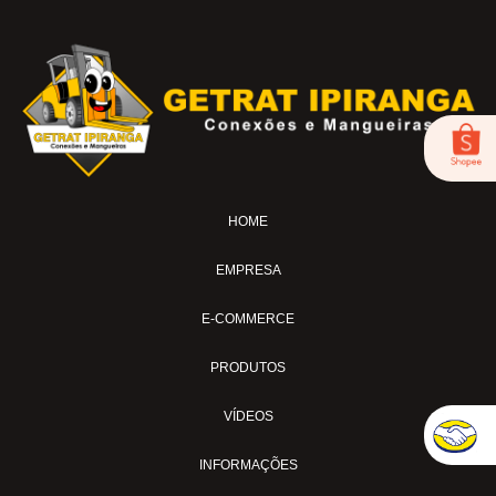
BICO DE AR-04
FOX-01
LUB-1989AV
LUB-1989E
LUB-1992AP
LUB-31A
LUB-32A
HOME
MS-02
MS-04
EMPRESA
MS-04-SI
MS-04-TL
E-COMMERCE
MS-04-TL30
PRODUTOS
MS-07-BL
MS-11
VÍDEOS
MS-15AVC
INFORMAÇÕES
MS-18