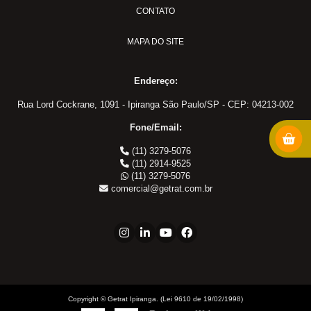
PULVER-04
CONTATO
Adaptadores em Geral
MAPA DO SITE
Cotovelo 45
Cotovelo 90
Endereço:
Cotovelo JIC x UNF
Cotovelo MF x FF NPT
Rua Lord Cockrane, 1091 - Ipiranga São Paulo/SP - CEP: 04213-002
Cotovelo MF x FG
Fone/Email:
JIC x NPT
(11) 3279-5076
JIC x UNF
(11) 2914-9525
(11) 3279-5076
Linha ORS
comercial@getrat.com.br
NPT x NPT
Tampão Fêmea JIC
Tampão JIC
Tampão NPT
Tee JIC
Tee NPT
Copyright © Getrat Ipiranga. (Lei 9610 de 19/02/1998)