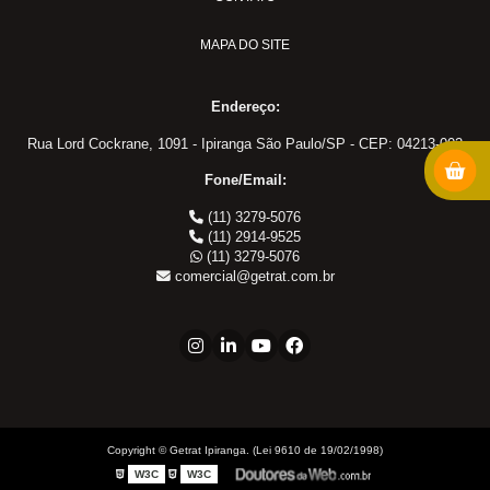
Adaptadores em Geral
MAPA DO SITE
Cotovelo 45
Cotovelo 90
Endereço:
Cotovelo JIC x UNF
Cotovelo MF x FF NPT
Rua Lord Cockrane, 1091 - Ipiranga São Paulo/SP - CEP: 04213-002
Cotovelo MF x FG
Fone/Email:
JIC x NPT
(11) 3279-5076
JIC x UNF
(11) 2914-9525
(11) 3279-5076
Linha ORS
comercial@getrat.com.br
NPT x NPT
Tampão Fêmea JIC
Tampão JIC
Tampão NPT
Tee JIC
Tee NPT
Copyright © Getrat Ipiranga. (Lei 9610 de 19/02/1998)
União Fêmea
W3C
W3C