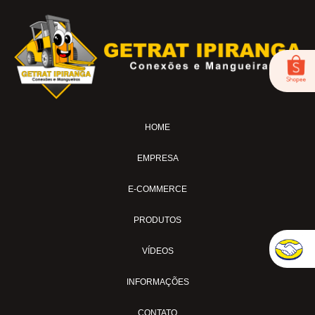
FOX-01
LUB-1989AV
LUB-1989E
LUB-1992AP
LUB-31A
LUB-32A
HOME
MS-02
MS-04
EMPRESA
MS-04-SI
MS-04-TL
E-COMMERCE
MS-04-TL30
PRODUTOS
MS-07-BL
MS-11
VÍDEOS
MS-15AVC
INFORMAÇÕES
MS-18
PULVER-04
CONTATO