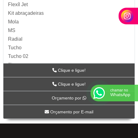
Flexíl Jet
Kit abraçadeiras
Mola
MS
Radial
Tucho
Tucho 02
Zip
Clique e ligue!
Acessórios para Ar
ARTS
Clique e ligue!
chamar no
BC-115
WhatsApp
Orçamento por
BC-117
BC-118CR
Orçamento por E-mail
BC-119CR
BC-53
BICO DE AR-04