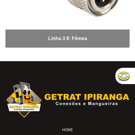
Tampão JIC
Tampão NPT
Tee JIC
Tee NPT
União Fêmea
Linha 3 8: Fêmea
Conexões Engate Latão
Cotovelo Fêmea
Cotovelo Macho
Cotovelo Macho Giratório
Cotovelo União
Fêmea
Macho
Tee Macho Central
Tee Macho Lateral
Tee Macho Lateral Giratório
HOME
Tee União