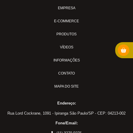
União
EMPRESA
Conexões para Freio Milimetro
Anilha
E-COMMERCE
Bucha Redução
PRODUTOS
Conexao freio FF x MF
Conexão: Cotovelo Macho
VÍDEOS
Conexões: Tee Macho Central
INFORMAÇÕES
Cotovelo Tubo
Insert
CONTATO
Porca
MAPA DO SITE
Tampão
Tee Tubo
Endereço:
Tomada de Teste
União Ante Paro
Rua Lord Cockrane, 1091 - Ipiranga São Paulo/SP - CEP: 04213-002
União Macho
Fone/Email:
União Tubo