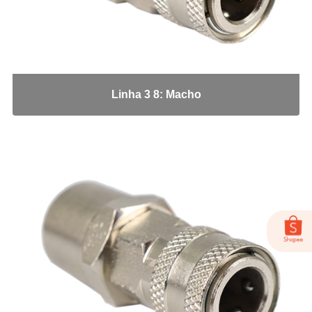
MS-07-BL
MS-11
MS-15AVC
MS-18
PULVER-04
Linha 3 8: Macho
Adaptadores em Geral
Cotovelo 45
Cotovelo 90
Cotovelo JIC x UNF
Cotovelo MF x FF NPT
Cotovelo MF x FG
JIC x NPT
JIC x UNF
Linha ORS
NPT x NPT
Tampão Fêmea JIC