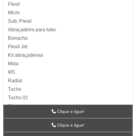
Flexil
Micro
Sub: Presil
Abraçadeira para tubo
Borracha
Flexíl Jet
Kit abraçadeiras
Mola
MS
Radial
Tucho
Tucho 02
Zip
Clique e ligue!
Acessórios para Ar
ARTS
Clique e ligue!
BC-115