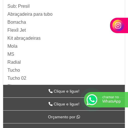
Sub: Presil
Abraçadeira para tubo
Borracha
Flexíl Jet
Kit abraçadeiras
Mola
MS
Radial
Tucho
Tucho 02
Zip
Clique e ligue!
Acessórios para Ar
chamar no
WhatsApp
ARTS
Clique e ligue!
BC-115
Orçamento por
BC-117
BC-118CR