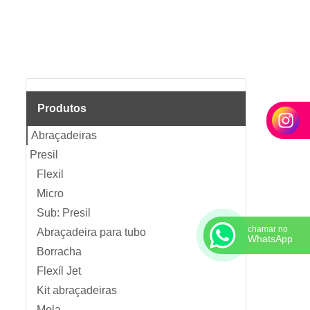
Produtos
Abraçadeiras
Presil
Flexil
Micro
Sub: Presil
chamar no
Abraçadeira para tubo
WhatsApp
Borracha
Flexíl Jet
Kit abraçadeiras
Mola