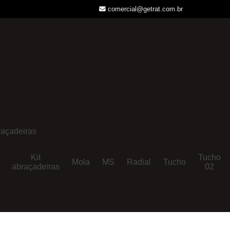
comercial@getrat.com.br
açadeiras
Kit
Tucho
Mola
MS
Radial
Tucho
abraçadeiras
02