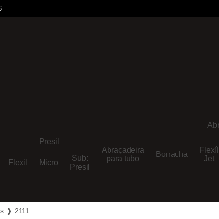
6
Abr
Presil
Abraçadeira
Flexíl
Borracha
Sub:
para tubo
Jet
Flexil
Micro
Presil
ás
❱
2111