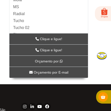
MS
Radial
Tucho
Tucho 02
Zip
Clique e ligue!
Acessórios para Ar
ARTS
Clique e ligue!
BC-115
Orçamento por
BC-117
BC-118CR
Orçamento por E-mail
BC-119CR
BC-53
BICO DE AR-04
FOX-01
LUB-1989AV
 São
LUB-1989E