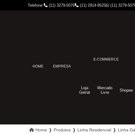
Telefone:
(11) 3279-5076
(11) 2914-9525
(11) 3279-507
E-COMMERCE
HOME
EMPRESA
Loja
Mercado
Shopee
Getrat
Livre
Home
❱
Produtos
❱
Linha Residencial
❱
Linha G