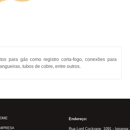
os para gás como registro corta-fogo, conexões para
angueiras, tubos de cobre, entre outros.
OME
Endereço:
MPRESA
Rua Lord Cockrane, 1091 - Ipiranga