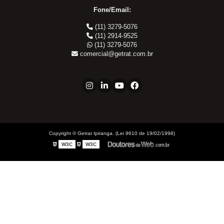
Cotovelo MF x FG
Fone/Email:
JIC x NPT
(11) 3279-5076
JIC x UNF
(11) 2914-9525
(11) 3279-5076
Linha ORS
comercial@getrat.com.br
NPT x NPT
Tampão Fêmea JIC
Tampão JIC
Tampão NPT
Tee JIC
Tee NPT
Copyright © Getrat Ipiranga. (Lei 9610 de 19/02/1998)
União Fêmea
W3C
W3C
Conexões Engate Latão
Cotovelo Fêmea
Cotovelo Macho
Cotovelo Macho Giratório
Cotovelo União