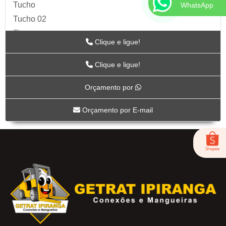
Tucho
WhatsApp
Tucho 02
Zip
Clique e ligue!
Acessórios para Ar
ARTS
Clique e ligue!
BC-115
Orçamento por
BC-117
BC-118CR
Orçamento por E-mail
BC-119CR
BC-53
BICO DE AR-04
FOX-01
LUB-1989AV
LUB-1989E
LUB-1992AP
LUB-31A