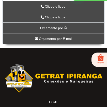
Zip
Clique e ligue!
Acessórios para Ar
ARTS
Clique e ligue!
BC-115
Orçamento por
BC-117
BC-118CR
Orçamento por E-mail
BC-119CR
BC-53
BICO DE AR-04
FOX-01
LUB-1989AV
LUB-1989E
LUB-1992AP
LUB-31A
LUB-32A
HOME
MS-02