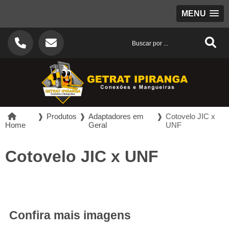
MENU
❱
Produtos
❱
Adaptadores em
❱
Cotovelo JIC x
Home
Geral
UNF
Cotovelo JIC x UNF
Confira mais imagens