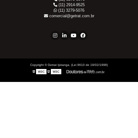
JIC x UNF
(11) 2914-9525
(11) 3279-5076
Linha ORS
comercial@getrat.com.br
NPT x NPT
Tampão Fêmea JIC
Tampão JIC
Tampão NPT
Tee JIC
Tee NPT
Copyright © Getrat Ipiranga. (Lei 9610 de 19/02/1998)
União Fêmea
W3C
W3C
Conexões Engate Latão
Cotovelo Fêmea
Cotovelo Macho
Cotovelo Macho Giratório
Cotovelo União
Fêmea
Macho