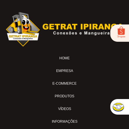
BICO DE AR-04
FOX-01
LUB-1989AV
LUB-1989E
LUB-1992AP
LUB-31A
LUB-32A
HOME
MS-02
MS-04
EMPRESA
MS-04-SI
MS-04-TL
E-COMMERCE
MS-04-TL30
PRODUTOS
MS-07-BL
MS-11
VÍDEOS
MS-15AVC
INFORMAÇÕES
MS-18