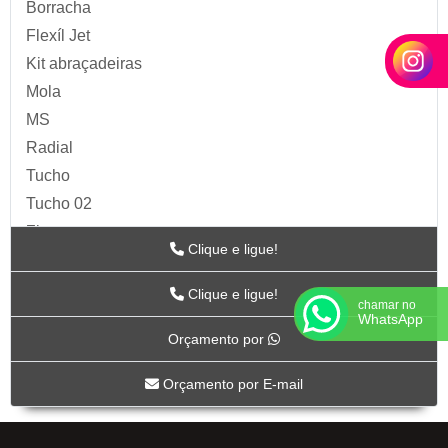
Borracha
Flexíl Jet
Kit abraçadeiras
Mola
MS
Radial
Tucho
Tucho 02
Zip
Clique e ligue!
Acessórios para Ar
ARTS
Clique e ligue!
chamar no
BC-115
WhatsApp
Orçamento por
BC-117
BC-118CR
Orçamento por E-mail
BC-119CR
BC-53