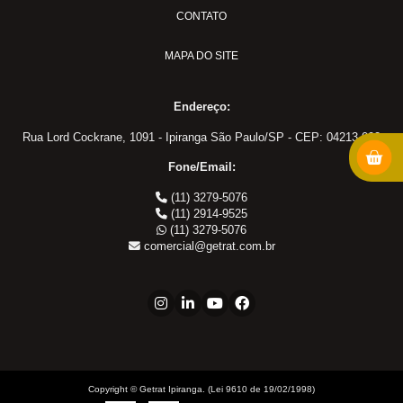
PULVER-04
CONTATO
Adaptadores em Geral
MAPA DO SITE
Cotovelo 45
Cotovelo 90
Endereço:
Cotovelo JIC x UNF
Cotovelo MF x FF NPT
Rua Lord Cockrane, 1091 - Ipiranga São Paulo/SP - CEP: 04213-002
Cotovelo MF x FG
Fone/Email:
JIC x NPT
(11) 3279-5076
JIC x UNF
(11) 2914-9525
(11) 3279-5076
Linha ORS
comercial@getrat.com.br
NPT x NPT
Tampão Fêmea JIC
Tampão JIC
Tampão NPT
Tee JIC
Tee NPT
Copyright © Getrat Ipiranga. (Lei 9610 de 19/02/1998)