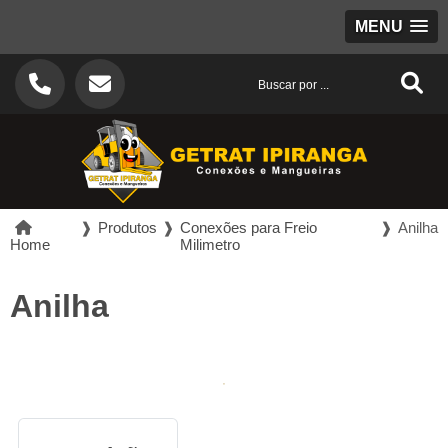
MENU
❱
Produtos
❱
Conexões para Freio
❱
Anilha
Home
Milimetro
Anilha