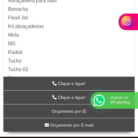
Abraçadeira para tubo
Borracha
Flexíl Jet
Kit abraçadeiras
Mola
MS
Radial
Tucho
Tucho 02
Zip
Clique e ligue!
Acessórios para Ar
ARTS
Clique e ligue!
chamar no
WhatsApp
BC-115
Orçamento por
BC-117
BC-118CR
Orçamento por E-mail
BC-119CR