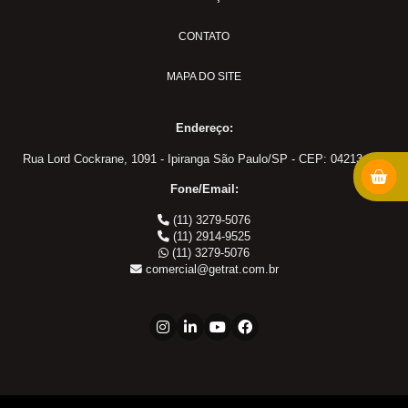
MS-18
PULVER-04
CONTATO
Adaptadores em Geral
MAPA DO SITE
Cotovelo 45
Cotovelo 90
Endereço:
Cotovelo JIC x UNF
Cotovelo MF x FF NPT
Rua Lord Cockrane, 1091 - Ipiranga São Paulo/SP - CEP: 04213-002
Cotovelo MF x FG
Fone/Email:
JIC x NPT
(11) 3279-5076
JIC x UNF
(11) 2914-9525
(11) 3279-5076
Linha ORS
comercial@getrat.com.br
NPT x NPT
Tampão Fêmea JIC
Tampão JIC
Tampão NPT
Tee JIC