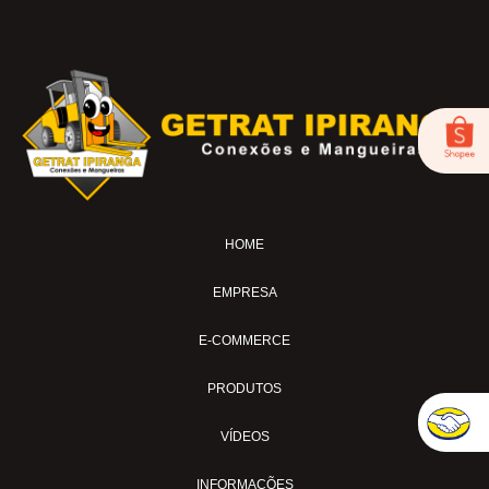
BC-53
BICO DE AR-04
FOX-01
LUB-1989AV
LUB-1989E
LUB-1992AP
LUB-31A
LUB-32A
HOME
MS-02
MS-04
EMPRESA
MS-04-SI
MS-04-TL
E-COMMERCE
MS-04-TL30
PRODUTOS
MS-07-BL
MS-11
VÍDEOS
MS-15AVC
INFORMAÇÕES