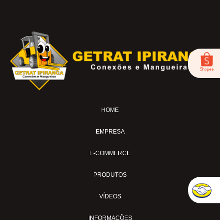
BC-53
BICO DE AR-04
FOX-01
LUB-1989AV
LUB-1989E
LUB-1992AP
LUB-31A
LUB-32A
HOME
MS-02
MS-04
EMPRESA
MS-04-SI
MS-04-TL
E-COMMERCE
MS-04-TL30
PRODUTOS
MS-07-BL
MS-11
VÍDEOS
MS-15AVC
INFORMAÇÕES