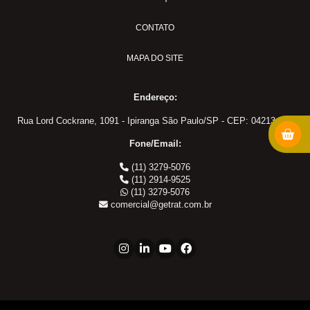
MS-18
PULVER-04
CONTATO
Adaptadores em Geral
MAPA DO SITE
Cotovelo 45
Cotovelo 90
Endereço:
Cotovelo JIC x UNF
Cotovelo MF x FF NPT
Rua Lord Cockrane, 1091 - Ipiranga São Paulo/SP - CEP: 04213-002
Cotovelo MF x FG
Fone/Email:
JIC x NPT
(11) 3279-5076
JIC x UNF
(11) 2914-9525
(11) 3279-5076
Linha ORS
comercial@getrat.com.br
NPT x NPT
Tampão Fêmea JIC
Tampão JIC
Tampão NPT
Tee JIC