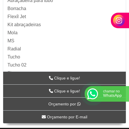
Abraçadeira para tubo
Borracha
Flexíl Jet
Kit abraçadeiras
Mola
MS
Radial
Tucho
Tucho 02
Zip
Clique e ligue!
Acessórios para Ar
ARTS
Clique e ligue!
chamar no
WhatsApp
BC-115
Orçamento por
BC-117
BC-118CR
Orçamento por E-mail
BC-119CR