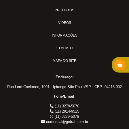
Tee NPT
PRODUTOS
União Fêmea
Conexões Engate Latão
VÍDEOS
Cotovelo Fêmea
Cotovelo Macho
INFORMAÇÕES
Cotovelo Macho Giratório
CONTATO
Cotovelo União
Fêmea
MAPA DO SITE
Macho
Tee Macho Central
Endereço:
Tee Macho Lateral
Rua Lord Cockrane, 1091 - Ipiranga São Paulo/SP - CEP: 04213-002
Tee Macho Lateral Giratório
Fone/Email:
Tee União
(11) 3279-5076
União
(11) 2914-9525
Conexões para Freio Milimetro
(11) 3279-5076
comercial@getrat.com.br
Anilha