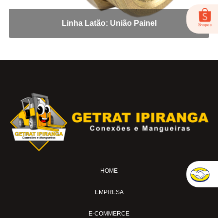
MS-18
PULVER-04
Linha Latão: União Painel
Adaptadores em Geral
Cotovelo 45
Cotovelo 90
Cotovelo JIC x UNF
Cotovelo MF x FF NPT
Cotovelo MF x FG
JIC x NPT
JIC x UNF
Linha ORS
NPT x NPT
Tampão Fêmea JIC
HOME
Tampão JIC
EMPRESA
Tampão NPT
Tee JIC
E-COMMERCE