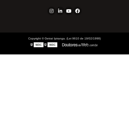
Bucha Redução
Conexao freio FF x MF
Conexão: Cotovelo Macho
Conexões: Tee Macho Central
Cotovelo Tubo
Copyright © Getrat Ipiranga. (Lei 9610 de 19/02/1998)
Insert
W3C
W3C
Porca
Tampão
Tee Tubo
Tomada de Teste
União Ante Paro
União Macho
União Tubo
Conexões para Plástico
Conector para Nylon
Conexão Nylon: Cotovelo Macho