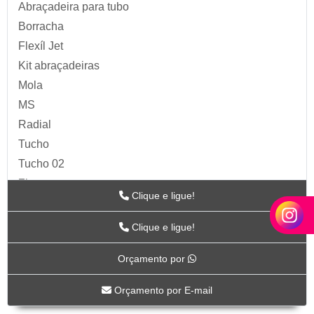
Abraçadeira para tubo
Borracha
Flexíl Jet
Kit abraçadeiras
Mola
MS
Radial
Tucho
Tucho 02
Zip
Clique e ligue!
Acessórios para Ar
ARTS
Clique e ligue!
BC-115
Orçamento por
BC-117
BC-118CR
Orçamento por E-mail
BC-119CR