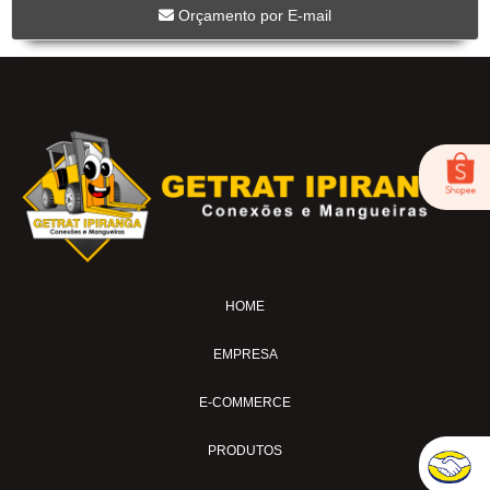
BC-118CR
Orçamento por E-mail
BC-119CR
BC-53
BICO DE AR-04
FOX-01
LUB-1989AV
LUB-1989E
LUB-1992AP
LUB-31A
LUB-32A
HOME
MS-02
MS-04
EMPRESA
MS-04-SI
MS-04-TL
E-COMMERCE
MS-04-TL30
PRODUTOS
MS-07-BL