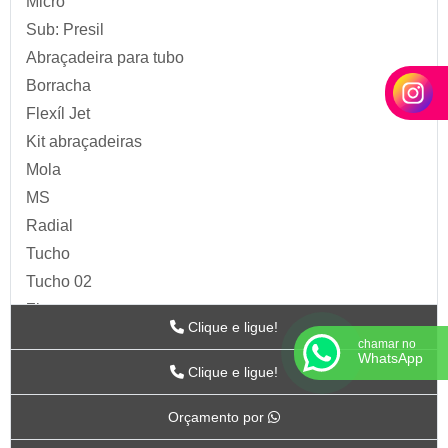
Micro
Sub: Presil
Abraçadeira para tubo
Borracha
Flexíl Jet
Kit abraçadeiras
Mola
MS
Radial
Tucho
Tucho 02
Zip
Clique e ligue!
Acessórios para Ar
chamar no
WhatsApp
ARTS
Clique e ligue!
BC-115
Orçamento por
BC-117