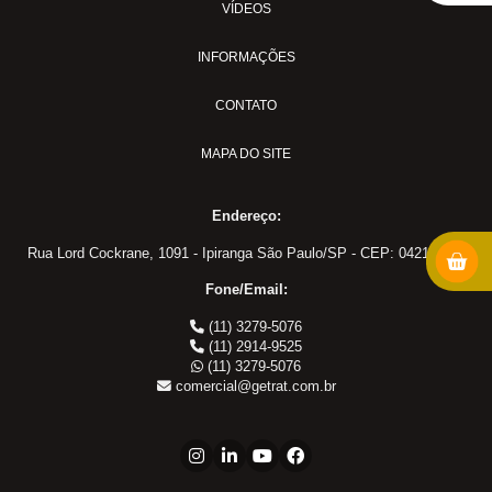
MS-11
VÍDEOS
MS-15AVC
INFORMAÇÕES
MS-18
PULVER-04
CONTATO
Adaptadores em Geral
MAPA DO SITE
Cotovelo 45
Cotovelo 90
Endereço:
Cotovelo JIC x UNF
Cotovelo MF x FF NPT
Rua Lord Cockrane, 1091 - Ipiranga São Paulo/SP - CEP: 04213-002
Cotovelo MF x FG
Fone/Email:
JIC x NPT
(11) 3279-5076
JIC x UNF
(11) 2914-9525
(11) 3279-5076
Linha ORS
comercial@getrat.com.br
NPT x NPT
Tampão Fêmea JIC
Tampão JIC