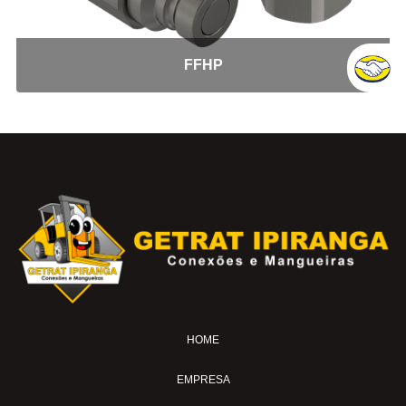
Anilha
Bucha Redução
FFHP
Conexao freio FF x MF
Conexão: Cotovelo Macho
Conexões: Tee Macho Central
Cotovelo Tubo
Insert
Porca
Tampão
Tee Tubo
Tomada de Teste
União Ante Paro
União Macho
HOME
União Tubo
Conexões para Plástico
EMPRESA
Conector para Nylon