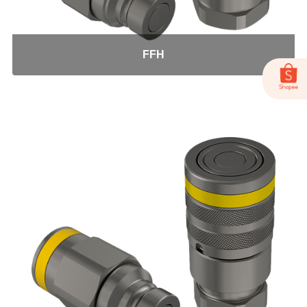
Tee JIC
Tee NPT
União Fêmea
FFH
Conexões Engate Latão
Cotovelo Fêmea
Cotovelo Macho
Cotovelo Macho Giratório
Cotovelo União
Fêmea
Macho
Tee Macho Central
Tee Macho Lateral
Tee Macho Lateral Giratório
Tee União
União
Conexões para Freio Milimetro