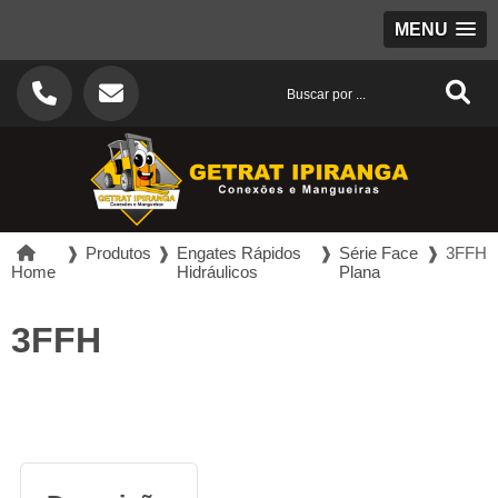
MENU
❱
Produtos
❱
Engates Rápidos
❱
Série Face
❱
3FFH
Home
Hidráulicos
Plana
3FFH