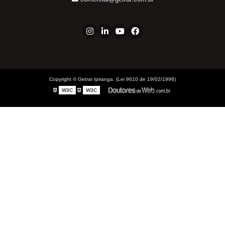
Conector: União Macho
Conexões para Tubos
JCA
JMA
TVA
Copyright © Getrat Ipiranga. (Lei 9610 de 19/02/1998)
UCA
W3C
W3C
UDA
UMA
UOA
Engates Industriais
Acoplador Fêmea
Acoplador Macho
Acoplador Mangueira
Adaptador Fêmea
Adaptador Macho
Adaptador Mangueiras