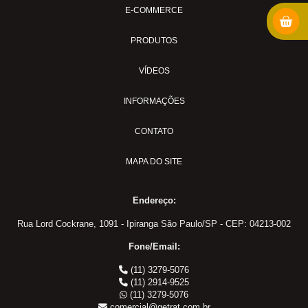
E-COMMERCE
Conexão Nylon: Cotovelo Macho
Conexão Nylon: Tee Macho Central
PRODUTOS
Conexão: Anilha
VÍDEOS
Conexão: Cotovelo Fêmea
Conexão: Porca
INFORMAÇÕES
Conexão: União
Conexão: União Fêmea
CONTATO
Conexão: União Macho
MAPA DO SITE
Conexão:Tee União
União Painel
Endereço:
Conectores Recartilhado
Rua Lord Cockrane, 1091 - Ipiranga São Paulo/SP - CEP: 04213-002
Conector: Cotovelo Macho
Conector: Porta
Fone/Email:
Conector: Tee União
(11) 3279-5076
(11) 2914-9525
Conector: União
(11) 3279-5076
Conector: União Fêmea
comercial@getrat.com.br