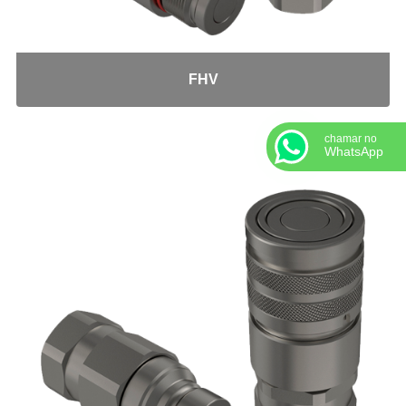
MS-15AVC
MS-18
PULVER-04
FHV
Adaptadores em Geral
Cotovelo 45
chamar no
Cotovelo 90
WhatsApp
Cotovelo JIC x UNF
Cotovelo MF x FF NPT
Cotovelo MF x FG
JIC x NPT
JIC x UNF
Linha ORS
NPT x NPT
Tampão Fêmea JIC
Tampão JIC
Tampão NPT