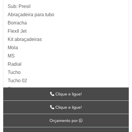
Sub: Presil
Abraçadeira para tubo
Borracha
Flexíl Jet
Kit abraçadeiras
Mola
MS
Radial
Tucho
Tucho 02
Zip
Clique e ligue!
Acessórios para Ar
ARTS
Clique e ligue!
BC-115
Orçamento por
BC-117
BC-118CR