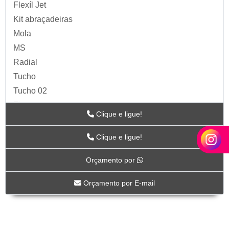
Flexíl Jet
Kit abraçadeiras
Mola
MS
Radial
Tucho
Tucho 02
Zip
Clique e ligue!
Acessórios para Ar
ARTS
Clique e ligue!
BC-115
Orçamento por
BC-117
BC-118CR
Orçamento por E-mail
BC-119CR
BC-53
BICO DE AR-04