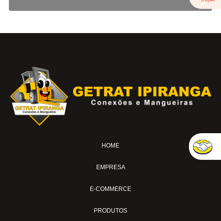
Adaptadores em Geral
Cotovelo 45
Cotovelo 90
Cotovelo JIC x UNF
Cotovelo MF x FF NPT
Cotovelo MF x FG
JIC x NPT
JIC x UNF
Linha ORS
NPT x NPT
Tampão Fêmea JIC
HOME
Tampão JIC
EMPRESA
Tampão NPT
Tee JIC
E-COMMERCE
Tee NPT
PRODUTOS
União Fêmea