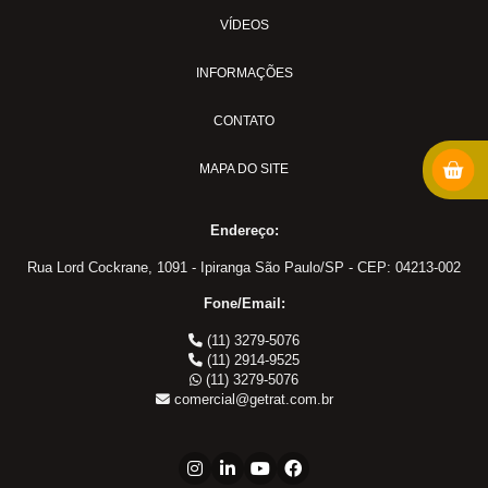
Conexões Engate Latão
VÍDEOS
Cotovelo Fêmea
Cotovelo Macho
INFORMAÇÕES
Cotovelo Macho Giratório
CONTATO
Cotovelo União
Fêmea
MAPA DO SITE
Macho
Tee Macho Central
Endereço:
Tee Macho Lateral
Rua Lord Cockrane, 1091 - Ipiranga São Paulo/SP - CEP: 04213-002
Tee Macho Lateral Giratório
Fone/Email:
Tee União
(11) 3279-5076
União
(11) 2914-9525
Conexões para Freio Milimetro
(11) 3279-5076
comercial@getrat.com.br
Anilha
Bucha Redução
Conexao freio FF x MF