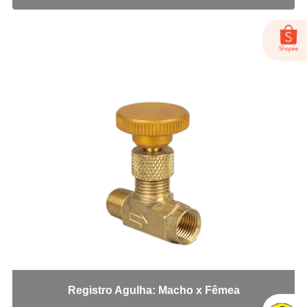
Conexões Engate Latão
Cotovelo Fêmea
Cotovelo Macho
Cotovelo Macho Giratório
Cotovelo União
Fêmea
Macho
Tee Macho Central
Tee Macho Lateral
Tee Macho Lateral Giratório
Tee União
União
Conexões para Freio Milimetro
Anilha
Bucha Redução
Registro Agulha: Macho x Fêmea
Conexao freio FF x MF