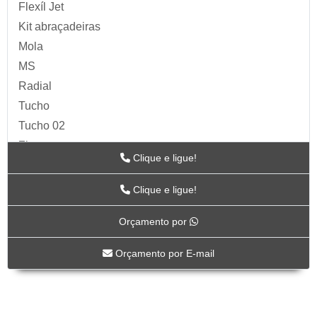
Flexíl Jet
Kit abraçadeiras
Mola
MS
Radial
Tucho
Tucho 02
Zip
Clique e ligue!
Acessórios para Ar
ARTS
Clique e ligue!
BC-115
Orçamento por
BC-117
BC-118CR
Orçamento por E-mail
BC-119CR
BC-53
BICO DE AR-04