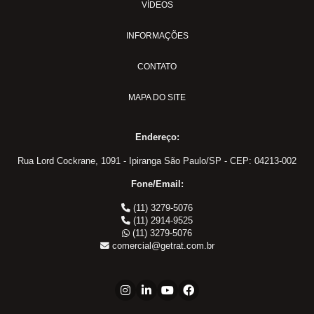
VÍDEOS
Conexão: Cotovelo Fêmea
Conexão: Porca
INFORMAÇÕES
Conexão: União
Conexão: União Fêmea
CONTATO
Conexão: União Macho
MAPA DO SITE
Conexão:Tee União
União Painel
Endereço:
Conectores Recartilhado
Rua Lord Cockrane, 1091 - Ipiranga São Paulo/SP - CEP: 04213-002
Conector: Cotovelo Macho
Conector: Porta
Fone/Email:
Conector: Tee União
(11) 3279-5076
(11) 2914-9525
Conector: União
(11) 3279-5076
Conector: União Fêmea
comercial@getrat.com.br
Conector: União Macho
Conexões para Tubos
JCA