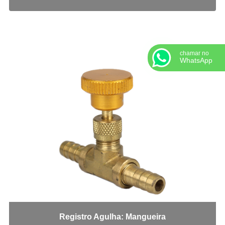
Adaptadores em Geral
Cotovelo 45
Cotovelo 90
Cotovelo JIC x UNF
chamar no
WhatsApp
Cotovelo MF x FF NPT
Cotovelo MF x FG
JIC x NPT
JIC x UNF
Linha ORS
NPT x NPT
Tampão Fêmea JIC
Tampão JIC
Tampão NPT
Tee JIC
Tee NPT
União Fêmea
Registro Agulha: Mangueira