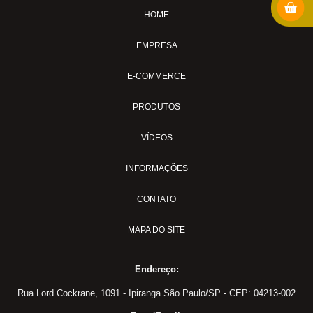
Conector: Porta
HOME
Conector: Tee União
EMPRESA
Conector: União
Conector: União Fêmea
E-COMMERCE
Conector: União Macho
Conexões para Tubos
PRODUTOS
JCA
VÍDEOS
JMA
TVA
INFORMAÇÕES
UCA
CONTATO
UDA
UMA
MAPA DO SITE
UOA
Engates Industriais
Endereço:
Acoplador Fêmea
Rua Lord Cockrane, 1091 - Ipiranga São Paulo/SP - CEP: 04213-002
Acoplador Macho