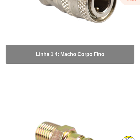
Tee Macho Lateral Giratório
Tee União
União
Conexões para Freio Milimetro
Anilha
Bucha Redução
Linha 1 4: Macho Corpo Fino
Conexao freio FF x MF
Conexão: Cotovelo Macho
Conexões: Tee Macho Central
Cotovelo Tubo
Insert
Porca
Tampão
Tee Tubo
Tomada de Teste
União Ante Paro