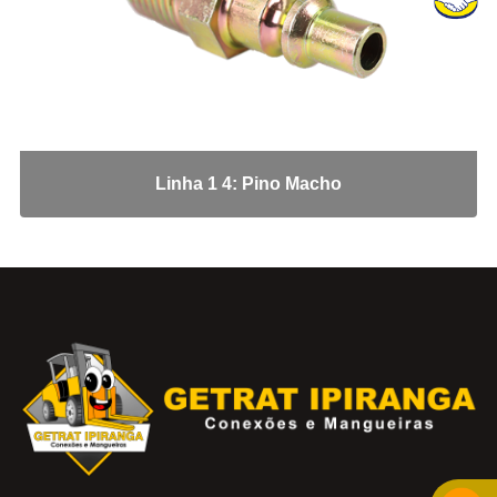
União Macho
União Tubo
Conexões para Plástico
Conector para Nylon
Conexão Nylon: Cotovelo Macho
Conexão Nylon: Tee Macho Central
Linha 1 4: Pino Macho
Conexão: Anilha
Conexão: Cotovelo Fêmea
Conexão: Porca
Conexão: União
Conexão: União Fêmea
Conexão: União Macho
Conexão:Tee União
União Painel
Conectores Recartilhado
Conector: Cotovelo Macho