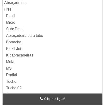
Abraçadeiras
Presil
Flexil
Micro
Sub: Presil
Abraçadeira para tubo
Borracha
Flexíl Jet
Kit abraçadeiras
Mola
MS
Radial
Tucho
Tucho 02
Zip
Clique e ligue!
Acessórios para Ar