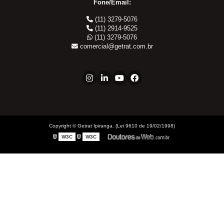
Fone/Email:
Acoplador Mangueira
(11) 3279-5076
Adaptador Fêmea
(11) 2914-9525
Adaptador Macho
(11) 3279-5076
comercial@getrat.com.br
Adaptador Mangueiras
Adaptador Tampão
Engate Tipo Orelha
Engates Rápidos Hidráulicos
Série Agricola
3CFHF
Copyright © Getrat Ipiranga. (Lei 9610 de 19/02/1998)
6DNPV
W3C
W3C
CPV
TNV
Série BobCat
Bloco 3 Vias
Kit 4FFH
Kit 4FFI