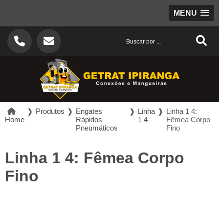
MENU
❱
Produtos
❱
Engates
❱
Linha
❱
Linha 1 4:
Home
Rápidos
1 4
Fêmea Corpo
Pneumáticos
Fino
Linha 1 4: Fêmea Corpo
Fino