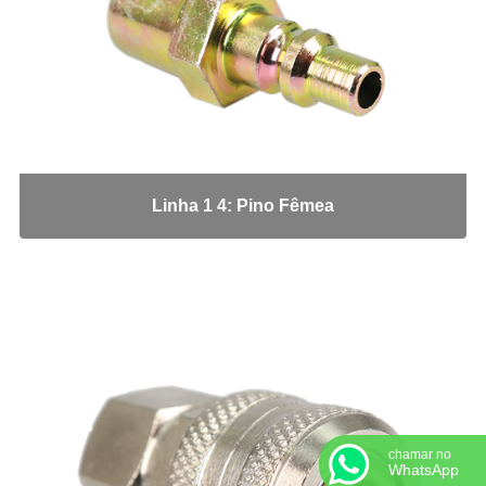
MS-04-TL
MS-04-TL30
MS-07-BL
MS-11
MS-15AVC
MS-18
PULVER-04
Linha 1 4: Pino Fêmea
Adaptadores em Geral
Cotovelo 45
Cotovelo 90
Cotovelo JIC x UNF
Cotovelo MF x FF NPT
Cotovelo MF x FG
JIC x NPT
JIC x UNF
chamar no
Linha ORS
WhatsApp