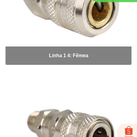
NPT x NPT
Tampão Fêmea JIC
Tampão JIC
Tampão NPT
Tee JIC
Tee NPT
União Fêmea
Linha 1 4: Fêmea
Conexões Engate Latão
Cotovelo Fêmea
Cotovelo Macho
Cotovelo Macho Giratório
Cotovelo União
Fêmea
Macho
Tee Macho Central
Tee Macho Lateral