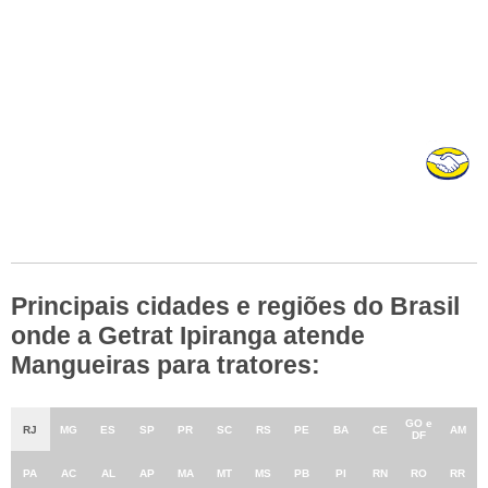
Principais cidades e regiões do Brasil
onde a Getrat Ipiranga atende
Mangueiras para tratores:
GO e
RJ
MG
ES
SP
PR
SC
RS
PE
BA
CE
AM
DF
PA
AC
AL
AP
MA
MT
MS
PB
PI
RN
RO
RR