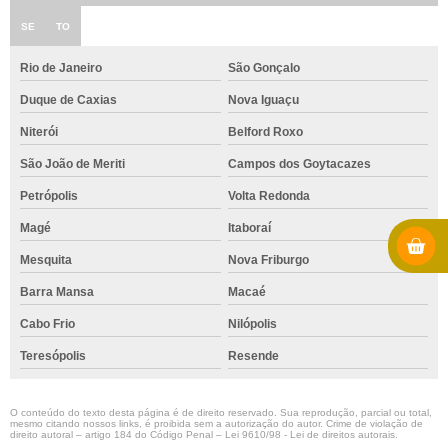
SE
TO
Rio de Janeiro
São Gonçalo
Duque de Caxias
Nova Iguaçu
Niterói
Belford Roxo
São João de Meriti
Campos dos Goytacazes
Petrópolis
Volta Redonda
Magé
Itaboraí
Mesquita
Nova Friburgo
Barra Mansa
Macaé
Cabo Frio
Nilópolis
Teresópolis
Resende
O conteúdo do texto desta página é de direito reservado. Sua reprodução, parcial ou total,
mesmo citando nossos links, é proibida sem a autorização do autor. Crime de violação de
direito autoral – artigo 184 do Código Penal –
Lei 9610/98 - Lei de direitos autorais
.