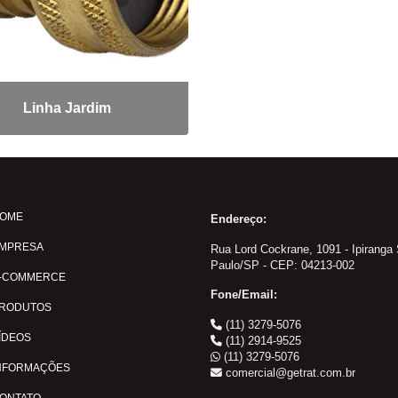
Linha Jardim
OME
Endereço:
MPRESA
Rua Lord Cockrane, 1091 - Ipiranga
Paulo/SP - CEP: 04213-002
-COMMERCE
Fone/Email:
RODUTOS
(11) 3279-5076
ÍDEOS
(11) 2914-9525
(11) 3279-5076
NFORMAÇÕES
comercial@getrat.com.br