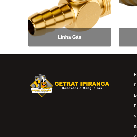
Linha Gás
H
E
E
P
V
I