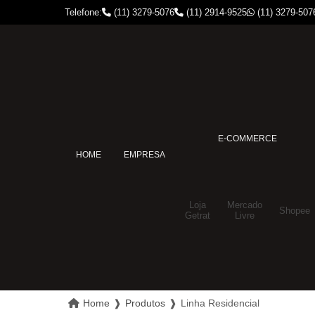
Telefone:
(11) 3279-5076
(11) 2914-9525
(11) 3279-507
E-COMMERCE
HOME
EMPRESA
Loja
Mercado
Shopee
Getrat
Livre
Home
❱
Produtos
❱
Linha Residencial