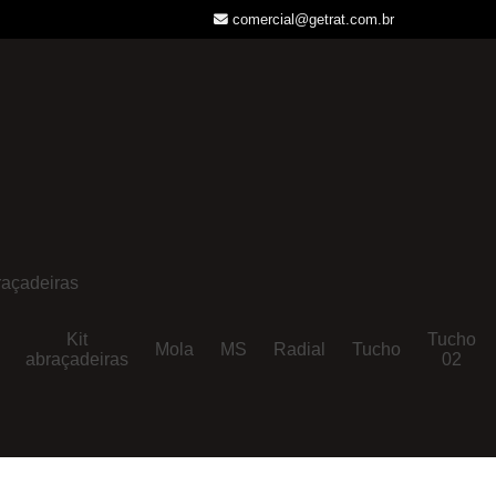
comercial@getrat.com.br
açadeiras
Kit
Tucho
Mola
MS
Radial
Tucho
abraçadeiras
02