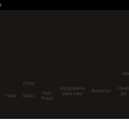
6
Abr
Presil
Abraçadeira
Flexíl
Borracha
Sub:
para tubo
Jet
Flexil
Micro
Presil