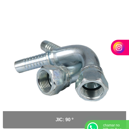
JIC: 90 º
chamar no