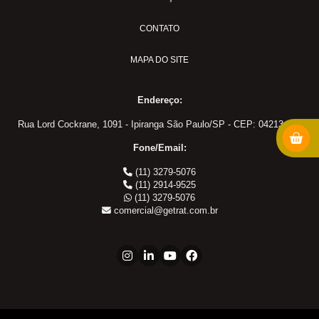
MS-18
PULVER-04
CONTATO
Adaptadores em Geral
MAPA DO SITE
Cotovelo 45
Cotovelo 90
Endereço:
Cotovelo JIC x UNF
Cotovelo MF x FF NPT
Rua Lord Cockrane, 1091 - Ipiranga São Paulo/SP - CEP: 04213-002
Cotovelo MF x FG
Fone/Email:
JIC x NPT
(11) 3279-5076
JIC x UNF
(11) 2914-9525
(11) 3279-5076
Linha ORS
comercial@getrat.com.br
NPT x NPT
Tampão Fêmea JIC
Tampão JIC
Tampão NPT
Tee JIC