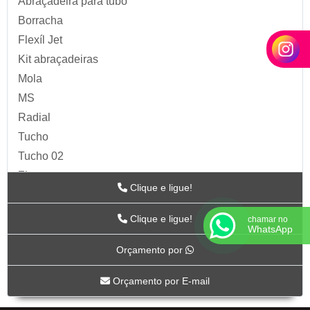
Abraçadeira para tubo
Borracha
Flexíl Jet
Kit abraçadeiras
Mola
MS
Radial
Tucho
Tucho 02
Zip
Clique e ligue!
Acessórios para Ar
ARTS
Clique e ligue!
chamar no
WhatsApp
BC-115
Orçamento por
BC-117
BC-118CR
Orçamento por E-mail
BC-119CR