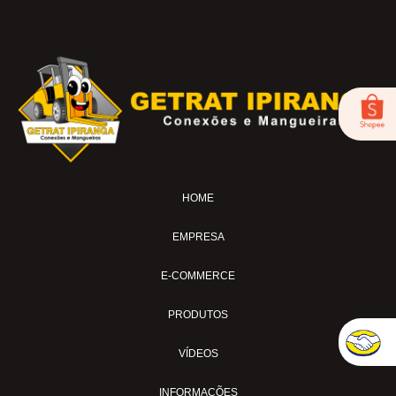
BC-53
BICO DE AR-04
FOX-01
LUB-1989AV
LUB-1989E
LUB-1992AP
LUB-31A
LUB-32A
HOME
MS-02
MS-04
EMPRESA
MS-04-SI
MS-04-TL
E-COMMERCE
MS-04-TL30
PRODUTOS
MS-07-BL
MS-11
VÍDEOS
MS-15AVC
INFORMAÇÕES