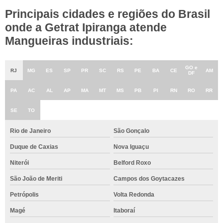
Principais cidades e regiões do Brasil
onde a Getrat Ipiranga atende
Mangueiras industriais:
GO e
RJ
MG
ES
SP
PR
SC
RS
PE
BA
CE
AM
DF
PA
AC
AL
AP
MA
MT
MS
PB
PI
RN
RO
RR
SE
TO
Rio de Janeiro
São Gonçalo
Duque de Caxias
Nova Iguaçu
Niterói
Belford Roxo
São João de Meriti
Campos dos Goytacazes
Petrópolis
Volta Redonda
Magé
Itaboraí