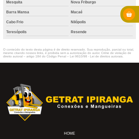
Mesquita
Nova Friburgo
Barra Mansa
Macaé
Cabo Frio
Nilópolis
Teresópolis
Resende
O conteúdo do texto desta página é de direito reservado. Sua reprodução, parcial ou total,
mesmo citando nossos links, é proibida sem a autorização do autor. Crime de violação de
direito autoral – artigo 184 do Código Penal –
Lei 9610/98 - Lei de direitos autorais
.
HOME